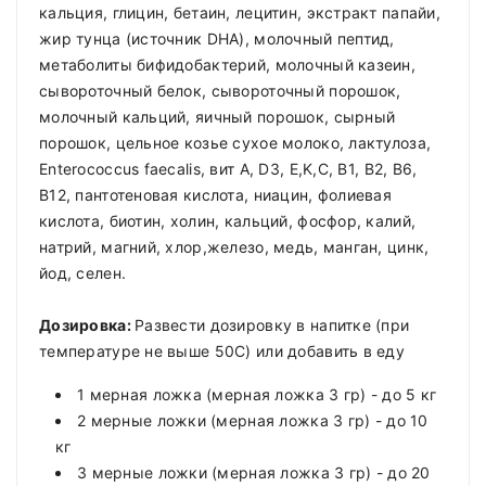
кальция, глицин, бетаин, лецитин, экстракт папайи,
жир тунца (источник DHA), молочный пептид,
метаболиты бифидобактерий, молочный казеин,
сывороточный белок, сывороточный порошок,
молочный кальций, яичный порошок, сырный
порошок, цельное козье сухое молоко, лактулоза,
Enterococcus faecalis, вит А, D3, E,K,C, B1, B2, B6,
B12, пантотеновая кислота, ниацин, фолиевая
кислота, биотин, холин, кальций, фосфор, калий,
натрий, магний, хлор,железо, медь, манган, цинк,
йод, селен.
Дозировка:
Развести дозировку в напитке (при
температуре не выше 50С) или добавить в еду
1 мерная ложка (мерная ложка 3 гр) - до 5 кг
2 мерные ложки (мерная ложка 3 гр) - до 10
кг
3 мерные ложки (мерная ложка 3 гр) - до 20