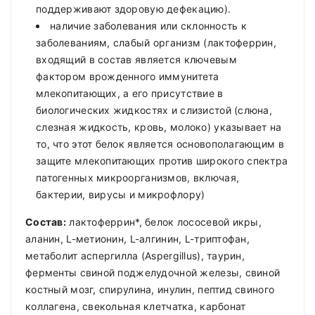
поддерживают здоровую дефекацию).
наличие заболевания или склонность к
заболеваниям, слабый организм (лактоферрин,
входящий в состав является ключевым
фактором врожденного иммунитета
млекопитающих, а его присутствие в
биологических жидкостях и слизистой (слюна,
слезная жидкость, кровь, молоко) указывает на
то, что этот белок является основополагающим в
защите млекопитающих против широкого спектра
патогенных микроорганизмов, включая,
бактерии, вирусы и микрофлору)
Состав:
лактоферрин*, белок лососевой икры,
аланин, L-метионин, L-алгинин, L-триптофан,
метаболит аспергилла (Aspergillus), таурин,
ферменты свиной поджелудочной железы, свиной
костный мозг, спирулина, инулин, пептид свиного
коллагена, свекольная клетчатка, карбонат