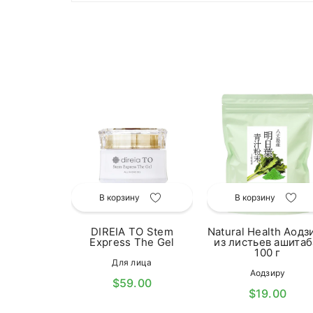
у
вательные
ля чистки
 2 уп
В корзину
В корзину
мцы
.00
DIREIA TO Stem
Natural Health Аодз
Express The Gel
из листьев ашитаб
100 г
Для лица
Аодзиру
$59.00
$19.00