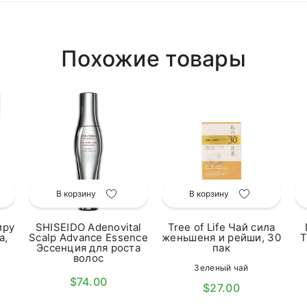
Похожие товары
В корзину
В корзину
иру
SHISEIDO Adenovital
Tree of Life Чай сила
а,
Scalp Advance Essence
женьшеня и рейши, 30
T
Эссенция для роста
пак
волос
Зеленый чай
$74.00
$27.00