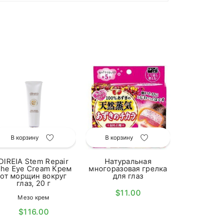
В кор
GENDAI
клубко
желудке
В корзину
В корзину
Пи
$1
DIREIA Stem Repair
Натуральная
he Eye Cream Крем
многоразовая грелка
от морщин вокруг
для глаз
глаз, 20 г
$11.00
Мезо крем
$116.00