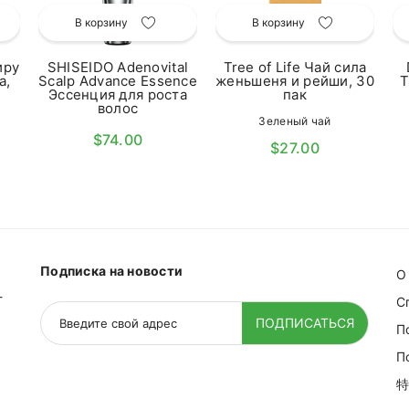
В корзину
В корзину
иру
SHISEIDO Adenovital
Tree of Life Чай сила
а,
Scalp Advance Essence
женьшеня и рейши, 30
T
Эссенция для роста
пак
волос
Зеленый чай
$74.00
$27.00
Подписка на новости
О
-
С
ПОДПИСАТЬСЯ
П
П