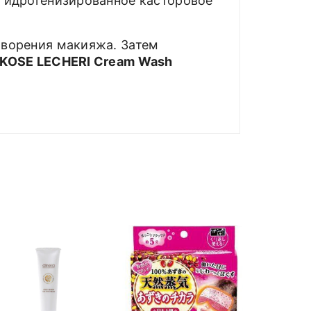
 гидрогенизированное касторовое
створения макияжа. Затем
KOSE LECHERI Cream Wash
В кор
GENDAI
клубко