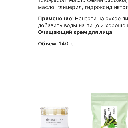
токоферол, масло семян баобаба,
масло, глицерил, гидроксид натри
Применение
: Нанести на сухое 
добавить воды на лицо и хорошо
Очищающий крем для лица
Объем
: 140гр
у
вательные
ля чистки