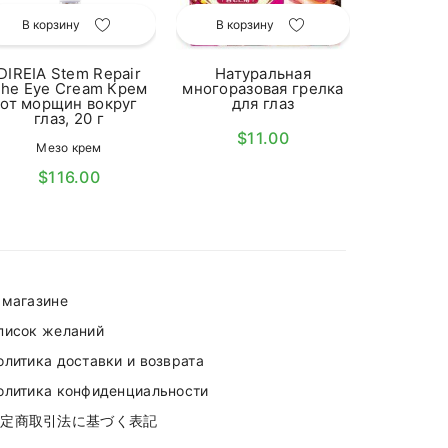
желудке
В корзину
В корзину
Пи
$1
DIREIA Stem Repair
Натуральная
he Eye Cream Крем
многоразовая грелка
от морщин вокруг
для глаз
глаз, 20 г
$11.00
Мезо крем
$116.00
 магазине
писок желаний
олитика доставки и возврата
олитика конфиденциальности
特定商取引法に基づく表記