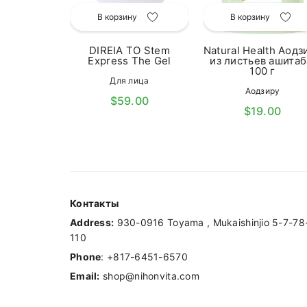
 2 уп
В корзину
В корзину
мцы
.00
DIREIA TO Stem
Natural Health Аодз
Express The Gel
из листьев ашитаб
100 г
Для лица
Аодзиру
$59.00
$19.00
Контакты
Address:
930-0916 Toyama , Mukaishinjio 5-7-78
110
Phone
: +817-6451-6570
Email:
shop@nihonvita.com