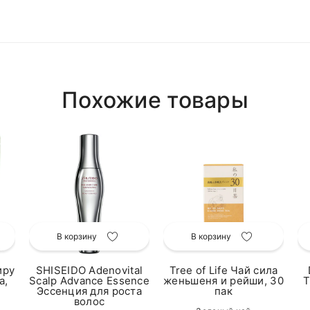
Похожие товары
В корзину
В корзину
иру
SHISEIDO Adenovital
Tree of Life Чай сила
а,
Scalp Advance Essence
женьшеня и рейши, 30
T
Эссенция для роста
пак
волос