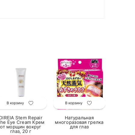
В кор
GENDAI
клубко
желудке
В корзину
В корзину
Пи
$1
DIREIA Stem Repair
Натуральная
he Eye Cream Крем
многоразовая грелка
от морщин вокруг
для глаз
глаз, 20 г