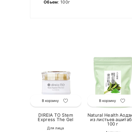
Обьем
: 100г
у
вательные
ля чистки
 2 уп
В корзину
В корзину
мцы
.00
DIREIA TO Stem
Natural Health Аодз
Express The Gel
из листьев ашитаб
100 г
Для лица