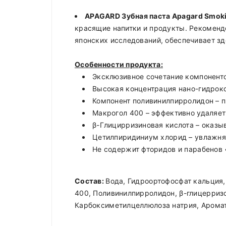
APAGARD Зубная паста Apagard Smokin
красящие напитки и продукты. Рекоменд
японских исследований, обеспечивает зд
Особенности продукта:
Эксклюзивное сочетание компоненто
Высокая концентрация нано-гидрокс
Компонент поливинилпирролидон – п
Макрогол 400 – эффективно удаляет
β-Глицирризиновая кислота – оказы
Цетилпиридиниум хлорид – увлажняе
Не содержит фторидов и парабенов 
Состав:
Вода, Гидроортофосфат кальция,
400, Поливинилпирролидон, β-глицерризо
Карбоксиметилцеллюлоза натрия, Аромат