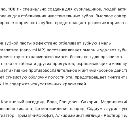
g, 100 г -
специально создана для курильщиков, людей акти
ована для отбеливания чувствительных зубов. Высокое соде
оровье и прочность зубов, предотвращает развитие кариеса н
в зубной пасты эффективно отбеливает зубную эмаль
иапатита (nano-mHAP) восстанавливает эмаль и удаляет зуб
репятствует окрашиванию эмали, безопасен для организма
 пятна от табака и других продуктов, окрашивающих эмаль з
вает активное противовоспалительное и антимикробное дейст
т слизистую оболочку полости рта, предотвращает гингивит 
• Не содержит искусственных красителей
 Кремневый ангидрид, Вода, Глицерин, Сахарин, Медицинский
ванная кислота, Цетилпиридиния хлорид, Содиум лаурил сул
изатор, Тримагнийфосфат, Алкидиаминэтилглицин Раствор Ги