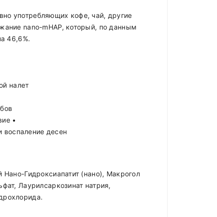
вно употребляющих кофе, чай, другие
ржание nano-mHAP, который, по данным
а 46,6%.
ной налет
убов
вие •
и воспаление десен
 Нано-Гидроксиапатит (нано), Макрогол
ьфат, Лаурилсаркозинат натрия,
дрохлорида.