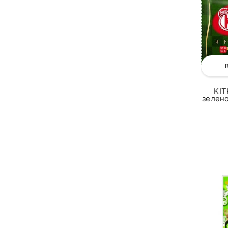
KIT
зелено