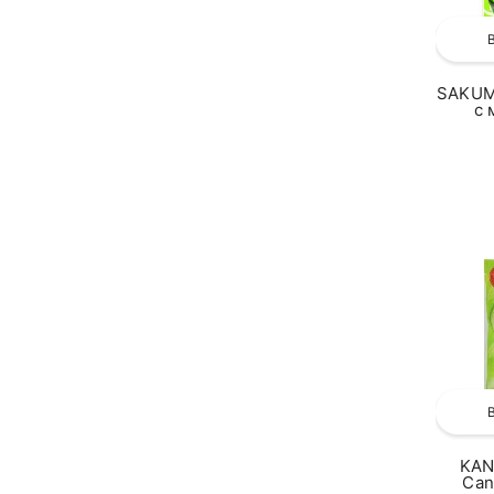
SAKUM
с 
KAN
Can