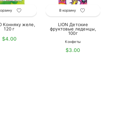
корзину
В корзину
O Конняку желе,
LION Детские
120 г
фруктовые леденцы,
100г
$4.00
Конфеты
$3.00