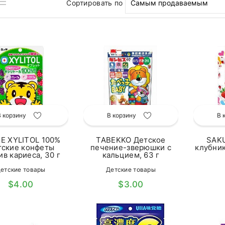
Сортировать по
В корзину
В корзину
В 
E XYLITOL 100%
TABEKKO Детское
SAK
тские конфеты
печение-зверюшки с
клубник
ив кариеса, 30 г
кальцием, 63 г
етские товары
Детские товары
$4.00
$3.00