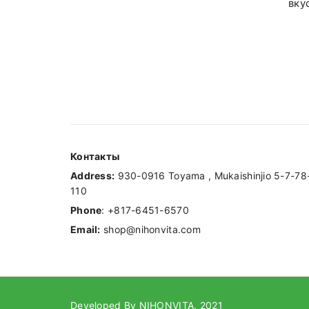
вку
Контакты
Address:
930-0916 Toyama , Mukaishinjio 5-7-78
110
Phone
: +817-6451-6570
Email:
shop@nihonvita.com
Developed By NIHONVITA, 2021