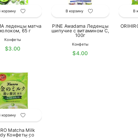
В корзину
В корзину
В 
A леденцы матча
PINE Awadama Леденцы
ORIHIR
молоком, 65 г
шипучие с витамином С,
100г
Конфеты
Конфеты
$3.00
$4.00
В корзину
RO Matcha Milk
dy Конфеты со