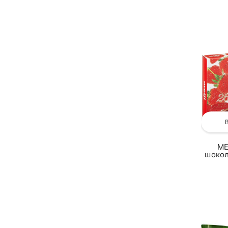
ME
шокол