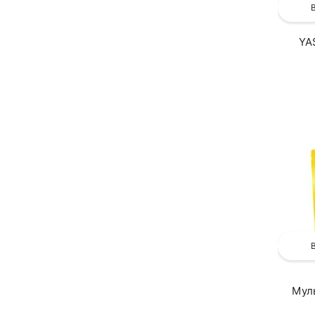
YA
Мул