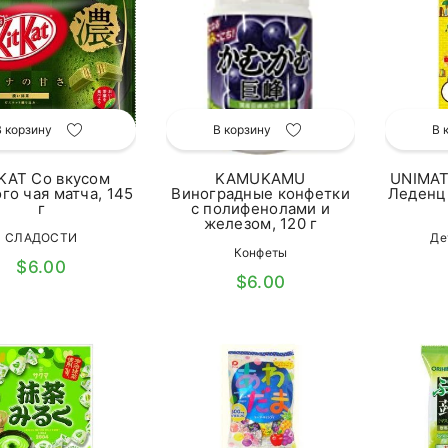
В корзину
В корзину
В 
KAT Со вкусом
KAMUKAMU
UNIMAT
го чая матча, 145
Виноградные конфетки
Леденцы
г
с полифенолами и
железом, 120 г
СЛАДОСТИ
Де
Конфеты
$6.00
$6.00