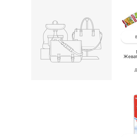
Жеват
Д