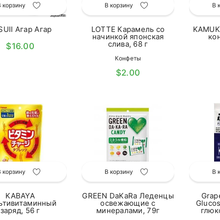
В корзину
В корзину
В 
SUII Агар Агар
LOTTE Карамель со
KAMUK
начинкой японская
кон
слива, 68 г
$16.00
Конфеты
$2.00
В корзину
В корзину
В 
KABAYA
GREEN DaKaRa Леденцы
Grap
ьтивитаминный
освежающие с
Gluco
заряд, 56 г
минералами, 79г
глюк