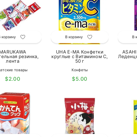
В корзину
В корзину
В 
MARUKAWA
UHA E-MA Конфетки
ASAHI
ельная резинка,
круглые с Витамином С,
Леденцы
лента
50 г
етские товары
Конфеты
$2.00
$5.00